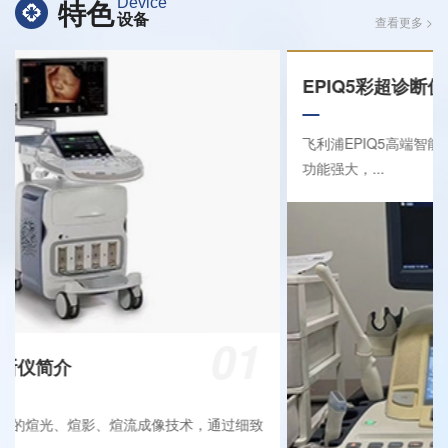
特色
Device
设备
查看更多 >
01
E10四维超声诊断仪简介
GE-E10彩超具有成熟的煊光、煊影、煊流成像技术，通过细致