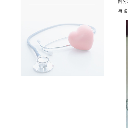
例分
与临