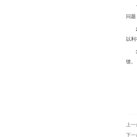
问题
以利
馈。
上一
下一